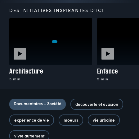
DES INITIATIVES INSPIRANTES D'ICI
Architecture
Enfance
5 min
5 min
Documentaires – Société
découverte et évasion
expérience de vie
moeurs
vie urbaine
vivre autrement