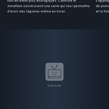
tout en étant plus écologiques. Caroline et
s'approp
Jonathan construisent une serre qui leur permettra
de pomm
d'avoir des légumes même en hiver.
et la fa
Publicité