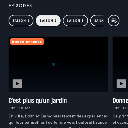
ÉPISODES
SAISON 1
SAISON 2
SAISON 3
SAISON 4
Bande-annonce
C'est plus qu'un jardin
Donne
S02 | 15 sec
S02 • E0
En ville, Édith et Emmanuel tentent des expériences
Ce print
qui leur permettront de tendre vers l'autosuffisance
et accep