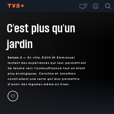
C'est plus qu'un
jardin
Saison 2 —
En ville, Édith et Emmanuel
tentent des expériences qui leur permettront
de tendre vers l'autosuffisance tout en étant
plus écologiques. Caroline et Jonathan
construisent une serre qui leur permettra
d'avoir des légumes même en hiver.