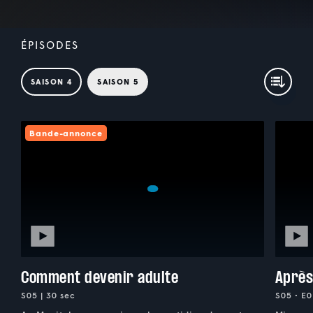
ÉPISODES
SAISON 4
SAISON 5
Bande-annonce
Comment devenir adulte
Après
S05 | 30 sec
S05 • E0