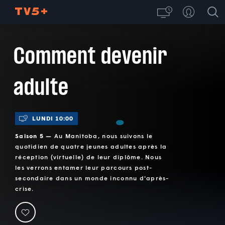
Comment devenir
adulte
LUNDI 10:00
Saison 5 —
Au Manitoba, nous suivons le
quotidien de quatre jeunes adultes après la
réception (virtuelle) de leur diplôme. Nous
les verrons entamer leur parcours post-
secondaire dans un monde inconnu d'après-
crise.