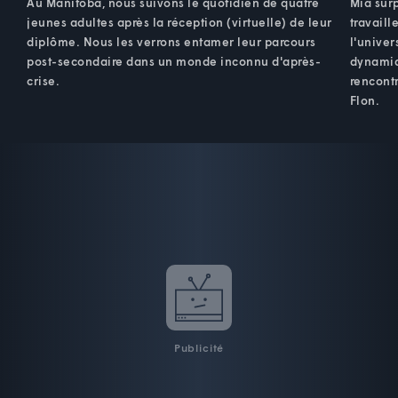
Au Manitoba, nous suivons le quotidien de quatre
Mia sur
jeunes adultes après la réception (virtuelle) de leur
travaill
diplôme. Nous les verrons entamer leur parcours
l'univer
post-secondaire dans un monde inconnu d'après-
dynamiq
crise.
rencontr
Flon.
Publicité