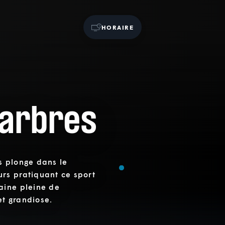
HORAIRE
arbres
s plonge dans le
rs pratiquant ce sport
aine pleine de
t grandiose.