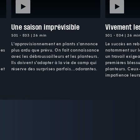
Une saison imprévisible
Vivement le
S01 • E03 | 26 min
S01 • E04 | 26 mi
L'approvisionnement en plants s'annonce
Le succès en re
les
plus ardu que prévu. On fait connaissance
notamment sur la
avec les débroussailleurs et les planteurs.
un travail exige
Ils doivent s'adapter à la vie de camp qui
premières blessu
 et
réserve des surprises parfois...odorantes.
planteurs. Ceux-
impatience leur