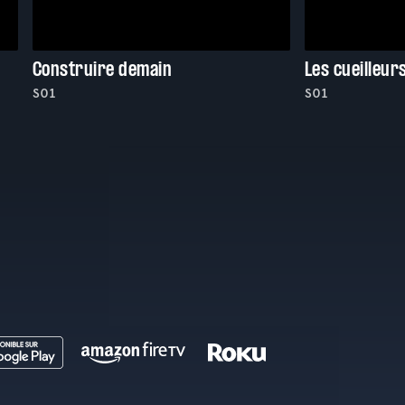
Construire demain
Les cueilleur
S01
S01