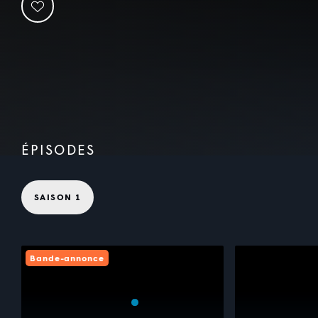
ÉPISODES
SAISON 1
Bande-annonce