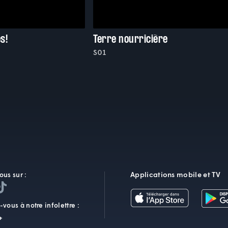
s!
Terre nourricière
S01
Applications mobile et TV
ous sur :
vous à notre infolettre :
+