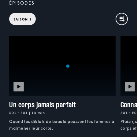
ÉPISODES
SAISON 1
Un corps jamais parfait
Conna
S01 • E01 | 14 min
S01 • E0
Quand les diktats de beauté poussent les femmes à
Plaisir,
malmener leur corps.
corps et