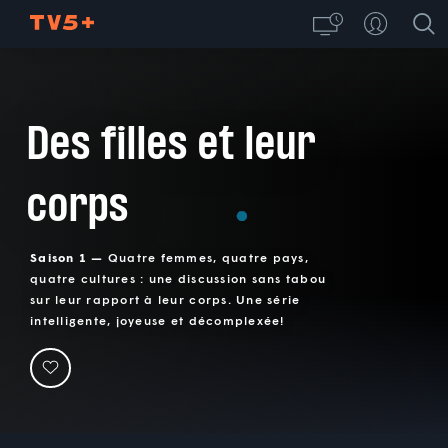
Des filles et leur
corps
Saison 1 —
Quatre femmes, quatre pays,
quatre cultures : une discussion sans tabou
sur leur rapport à leur corps. Une série
intelligente, joyeuse et décomplexée!