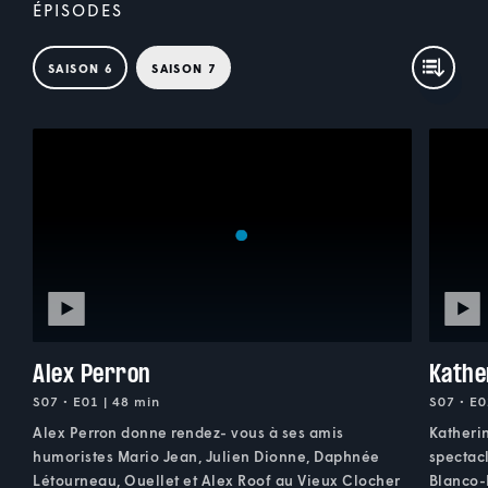
ÉPISODES
SAISON 6
SAISON 7
Alex Perron
Kathe
S07 • E01 | 48 min
S07 • E0
Alex Perron donne rendez- vous à ses amis
Katheri
humoristes Mario Jean, Julien Dionne, Daphnée
spectacl
Létourneau, Ouellet et Alex Roof au Vieux Clocher
Blanco-B