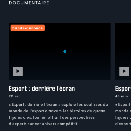
DOCUMENTAIRE
Bande-annonce
Esport : derrière l'écran
Esport
20 sec
48 min
« Esport : derrière l'écran » explore les coulisses du
« Esport
monde de l'esport à travers les histoires de quatre
monde de
figures clés, tout en offrant des perspectives
figures 
d'experts sur cet univers compétitif.
d'expert