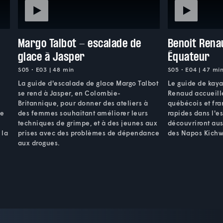
Margo Talbot - escalade de
Benoit Rena
glace à Jasper
Équateur
S05 • E03 | 48 min
S05 • E04 | 47 mi
La guide d'escalade de glace Margo Talbot
Le guide de kaya
s
se rend à Jasper, en Colombie-
Renaud accueille
Britannique, pour donner des ateliers à
québécois et fra
fe
des femmes souhaitant améliorer leurs
rapides dans l'est
techniques de grimpe, et à des jeunes aux
découvriront aus
 la
prises avec des problèmes de dépendance
des Napos Kichw
aux drogues.