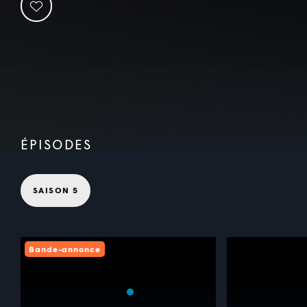
ÉPISODES
SAISON 5
Bande-annonce