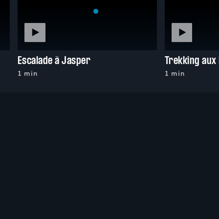
Escalade à Jasper
Trekking aux 
1 min
1 min