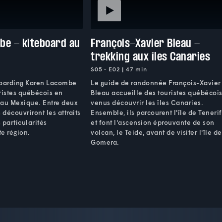
be - kiteboard au
François-Xavier Bleau -
trekking aux îles Canaries
S05 • E02 | 47 min
boarding Karen Lacombe
Le guide de randonnée François-Xavier
ristes québécois en
Bleau accueille des touristes québécoi
 au Mexique. Entre deux
venus découvrir les îles Canaries.
s découvriront les attraits
Ensemble, ils parcourent l'île de Teneri
s particularités
et font l'ascension éprouvante de son
te région.
volcan, le Teide, avant de visiter l'île de
Gomera.