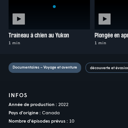
Traîneau à chien au Yukon
Plongée en ap
1 min
1 min
Documentaires – Voyage et aventure
découverte et évasio
INFOS
Année de production :
2022
Pays d’origine :
Canada
Nombre d’épisodes prévus :
10