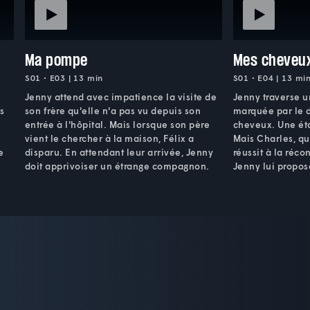
Ma pompe
Mes cheveu
S01 • E03 | 13 min
S01 • E04 | 13 mi
Jenny attend avec impatience la visite de
Jenny traverse 
s
son frère qu'elle n'a pas vu depuis son
marquée par le d
entrée à l'hôpital. Mais lorsque son père
cheveux. Une éta
vient le chercher à la maison, Félix a
Mais Charles, qu
e
disparu. En attendant leur arrivée, Jenny
réussit à la réco
doit apprivoiser un étrange compagnon.
Jenny lui propos