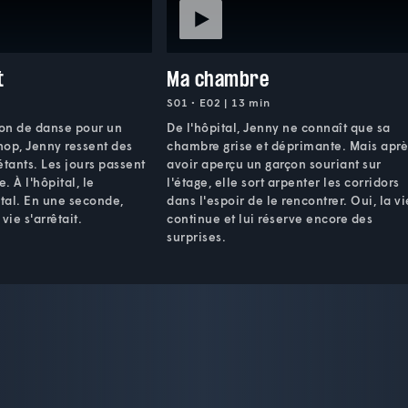
t
Ma chambre
S01 • E02 | 13 min
ion de danse pour un
De l'hôpital, Jenny ne connaît que sa
hop, Jenny ressent des
chambre grise et déprimante. Mais aprè
tants. Les jours passent
avoir aperçu un garçon souriant sur
. À l'hôpital, le
l'étage, elle sort arpenter les corridors
utal. En une seconde,
dans l'espoir de le rencontrer. Oui, la vi
vie s'arrêtait.
continue et lui réserve encore des
surprises.