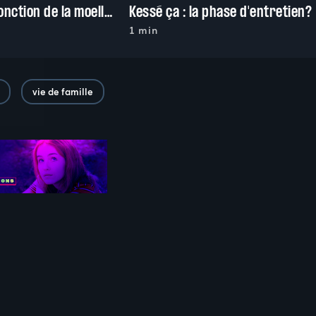
Kessé ça : la ponction de la moelle osseuse?
Kessé ça : la phase d'entretien?
1 min
vie de famille