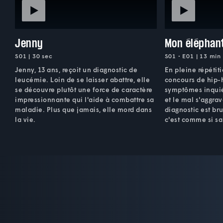
Jenny
Mon éléphan
S01 | 30 sec
S01 • E01 | 13 min
Jenny, 13 ans, reçoit un diagnostic de
En pleine répétit
leucémie. Loin de se laisser abattre, elle
concours de hip-
se découvre plutôt une force de caractère
symptômes inquié
impressionnante qui l'aide à combattre sa
et le mal s'aggrave
maladie. Plus que jamais, elle mord dans
diagnostic est br
la vie.
c'est comme si sa 