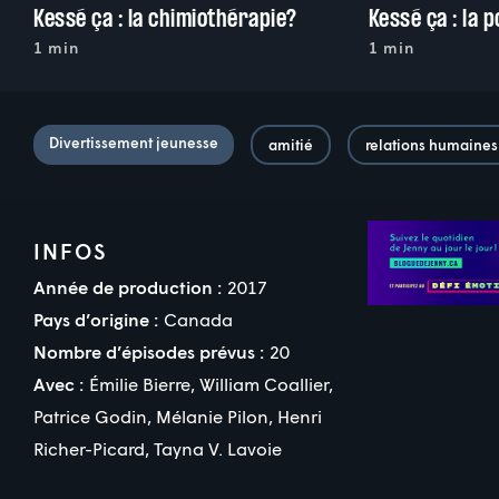
Kessé ça : la chimiothérapie?
1 min
1 min
Divertissement jeunesse
amitié
relations humaines
INFOS
Année de production :
2017
Pays d’origine :
Canada
Nombre d’épisodes prévus :
20
Avec :
Émilie Bierre
,
William Coallier
,
Patrice Godin
,
Mélanie Pilon
,
Henri
Richer-Picard
,
Tayna V. Lavoie