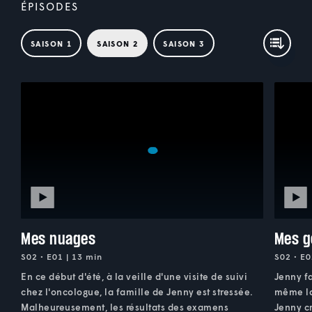
ÉPISODES
SAISON 1
SAISON 2
SAISON 3
Mes nuages
Mes g
S02 • E01 | 13 min
S02 • E0
En ce début d'été, à la veille d'une visite de suivi
Jenny fa
chez l'oncologue, la famille de Jenny est stressée.
même la
Malheureusement, les résultats des examens
Jenny cr