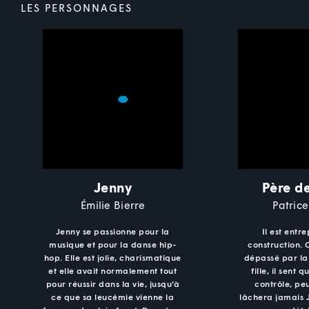
LES PERSONNAGES
Jenny
Père d
Émilie Bierre
Patric
Jenny se passionne pour la
Il est entr
musique et pour la danse hip-
construction.
hop. Elle est jolie, charismatique
dépassé par la
et elle avait normalement tout
fille, il sent 
pour réussir dans la vie, jusqu’à
contrôle, peu
ce que sa leucémie vienne la
lâchera jamais 