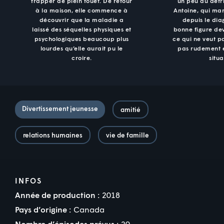
frapper de plein fouet. De retour
un peu au détr
à la maison, elle commence à
Antoine, qui ma
découvrir que la maladie a
depuis le diag
laissé des séquelles physiques et
bonne figure dev
psychologiques beaucoup plus
ce qui ne veut pa
lourdes qu’elle aurait pu le
pas rudement 
croire.
situa
Divertissement jeunesse
amitié
relations humaines
vie de famille
INFOS
Année de production :
2018
Pays d’origine :
Canada
Nombre d’épisodes prévus :
20