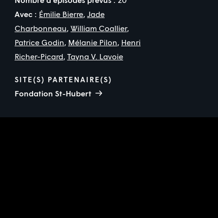
Avec :
Émilie Bierre
,
Jade
Charbonneau
,
William Coallier
,
Patrice Godin
,
Mélanie Pilon
,
Henri
Richer-Picard
,
Tayna V. Lavoie
SITE(S) PARTENAIRE(S)
Fondation St-Hubert
Partenaire(s) financier(s)
Commanditaire(s)