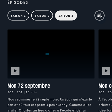
ÉPISODES
SAISON 1
SAISON 2
SAISON 3
Mon 72 septembre
Mon c
S03 • E01 | 13 min
S03 • E0
Nous sommes le 72 septembre. Un jour qui n'existe
À l'écol
pas et où tout est permis pour Jenny. Comme aller
orienteu
visiter Charles au lieu d'aller à l'école et de lui
idée fai