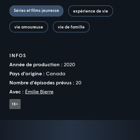
Séries et films jeunesse
expérience de vie
vie amoureuse
vie de famille
INFOS
Année de production :
2020
Pays d’origine :
Canada
Nombre d’épisodes prévus :
20
Avec :
Émilie Bierre