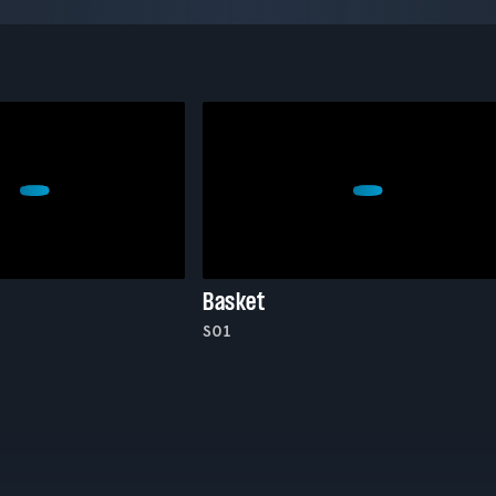
Basket
S01