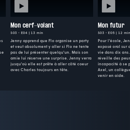
Mon cerf-volant
Mon futur
S03 • E04 | 13 min
S03 • E05 | 12 mi
ès
Jenny apprend que Flo organise un party
Pour l'école, Je
et veut absolument y aller si Flo ne tente
exposé oral sur
sse
pas de lui présenter quelqu'un. Mais son
vie dans dix ans
amie lui réserve une surprise. Jenny verra
réveille des peur
jusqu'où elle est prête à aller côté coeur
incapacité à se p
avec Charles toujours en tête.
Axel, un collègue
venir en aide.