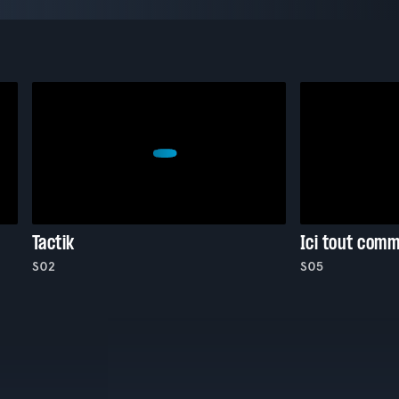
Tactik
Ici tout com
S02
S05