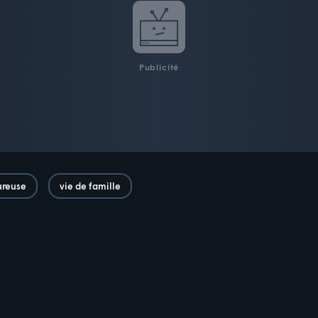
Publicité
ureuse
vie de famille