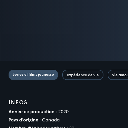
Séries et films jeunesse
expérience de vie
vie amo
INFOS
Année de production :
2020
Pays d’origine :
Canada
Nombre d’épisodes prévus :
20