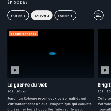
ÉPISODES
SAISON 1
SAISON 2
SAISON 3
Bande-annonce
La guerre du web
Brigi
S02 | 20 sec
S02 • E0
Jonathan Roberge reçoit deux personnalités qui
Cette s
s'affrontent dans un duel sympathique qui consiste
s'affron
à présenter leurs trouvailles faites sur le web.
trouvail