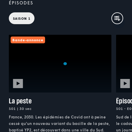
ÉPISODES
SAISON 1
Bande-annonce
La peste
Épiso
S01 | 30 sec
S01 • E0
France, 2030. Les épidémies de Covid ont à peine
Sud de l
cessé qu'un nouveau variant du bacille de la peste,
le cadav
baptisé YP2, est découvert dans une ville du Sud.
un journ