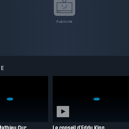
Publicité
VE
Mathieu Cyr
Le conseil d'Eddy King