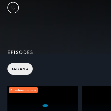
ÉPISODES
SAISON 3
Bande-annonce