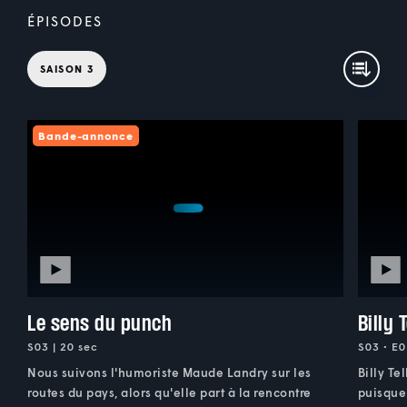
ÉPISODES
SAISON 3
Bande-annonce
Le sens du punch
Billy 
S03 | 20 sec
S03 • E0
Nous suivons l'humoriste Maude Landry sur les
Billy Te
routes du pays, alors qu'elle part à la rencontre
puisque