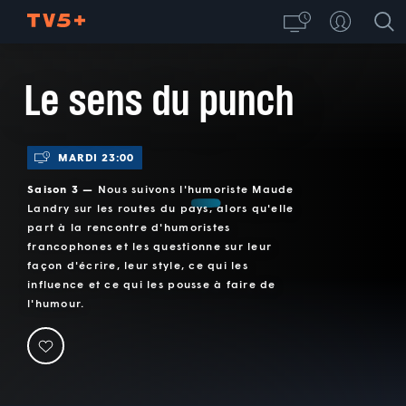
Le sens du punch
MARDI 23:00
Saison 3 —
Nous suivons l'humoriste Maude
Landry sur les routes du pays, alors qu'elle
part à la rencontre d'humoristes
francophones et les questionne sur leur
façon d'écrire, leur style, ce qui les
influence et ce qui les pousse à faire de
l'humour.