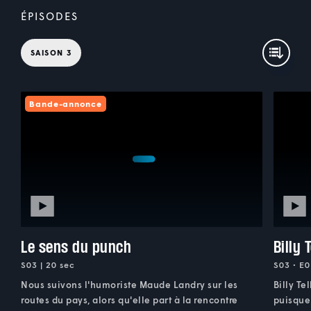
ÉPISODES
SAISON 3
Bande-annonce
Le sens du punch
Billy 
S03 | 20 sec
S03 • E0
Nous suivons l'humoriste Maude Landry sur les
Billy Te
routes du pays, alors qu'elle part à la rencontre
puisque