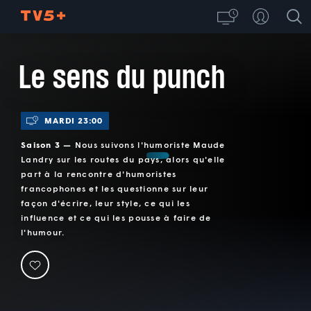
Le sens du punch
MARDI 23:00
Saison 3 —
Nous suivons l'humoriste Maude
Landry sur les routes du pays, alors qu'elle
part à la rencontre d'humoristes
francophones et les questionne sur leur
façon d'écrire, leur style, ce qui les
influence et ce qui les pousse à faire de
l'humour.