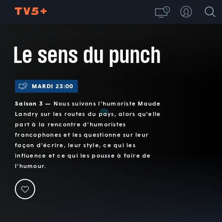
Le sens du punch
MARDI 23:00
Saison 3 —
Nous suivons l'humoriste Maude
Landry sur les routes du pays, alors qu'elle
part à la rencontre d'humoristes
francophones et les questionne sur leur
façon d'écrire, leur style, ce qui les
influence et ce qui les pousse à faire de
l'humour.