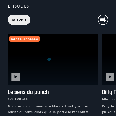
ÉPISODES
SAISON 3
Bande-annonce
Le sens du punch
Billy 
S03 | 20 sec
S03 • E0
Nous suivons l'humoriste Maude Landry sur les
Billy Te
routes du pays, alors qu'elle part à la rencontre
puisque