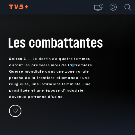
Les combattantes
Saison 1 —
Le destin de quatre femmes
durant les premiers mois de la Première
Guerre mondiale dans une zone rurale
proche de la frontière allemande : une
religieuse, une infirmière féministe, une
prostituée et une épouse d'industriel
devenue patronne d'usine.