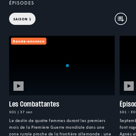
ÉPISODES
SAISON 1
Bande-annonce
Les Combattantes
Épiso
S01 | 37 sec
S01 • E0
Le destin de quatre femmes durant les premiers
Septemb
mois de la Première Guerre mondiale dans une
font rag
zone rurale proche de la frontière allemande : une
Agnès et