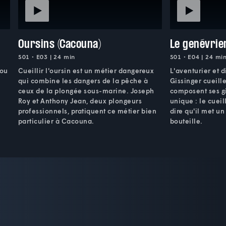
Oursins (Cacouna)
Le genévrie
S01 • E03 | 24 min
S01 • E04 | 24 mi
hou
Cueillir l'oursin est un métier dangereux
L'aventurier et d
qui combine les dangers de la pêche à
Gissinger cueill
ceux de la plongée sous-marine. Joseph
composent ses gi
Roy et Anthony Jean, deux plongeurs
unique : le cuei
professionnels, pratiquent ce métier bien
dire qu'il met un
particulier à Cacouna.
bouteille.