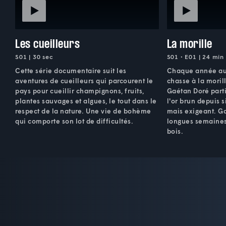
Les cueilleurs
La morille
S01 | 30 sec
S01 • E01 | 24 min
Cette série documentaire suit les
Chaque année au 
aventures de cueilleurs qui parcourent le
chasse à la moril
pays pour cueillir champignons, fruits,
Gaétan Doré parti
plantes sauvages et algues, le tout dans le
l'or brun depuis si
respect de la nature. Une vie de bohème
mais exigeant. Ga
qui comporte son lot de difficultés.
longues semaines
bois.