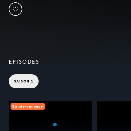
ÉPISODES
SAISON 1
Bande-annonce