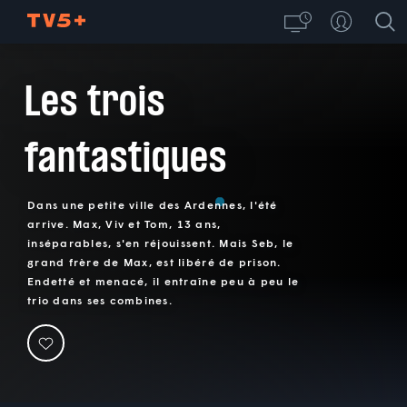
Les trois
fantastiques
Dans une petite ville des Ardennes, l'été
arrive. Max, Viv et Tom, 13 ans,
inséparables, s'en réjouissent. Mais Seb, le
grand frère de Max, est libéré de prison.
Endetté et menacé, il entraîne peu à peu le
trio dans ses combines.