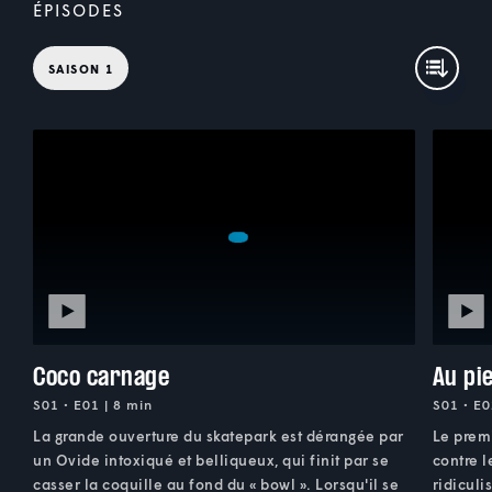
ÉPISODES
SAISON 1
Coco carnage
Au pi
S01 • E01 | 8 min
S01 • E0
La grande ouverture du skatepark est dérangée par
Le prem
un Ovide intoxiqué et belliqueux, qui finit par se
contre l
casser la coquille au fond du « bowl ». Lorsqu'il se
ridiculi