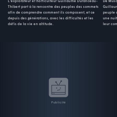
L'explorateur et horticulteur Guillaume Duranceau-
De Musc
Thibert part à la rencontre des peuples des sommets
Guillau
afin de comprendre comment ils composent, et ce
peuple q
depuis des générations, avec les difficultés et les
une nuit
défis de la vie en altitude.
leur co
Publicité