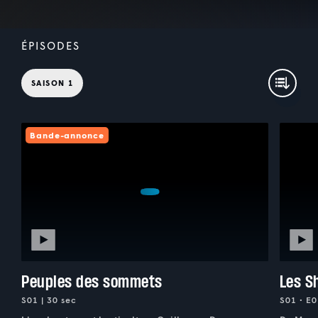
ÉPISODES
SAISON 1
Bande-annonce
Peuples des sommets
Les S
S01 | 30 sec
S01 • E0