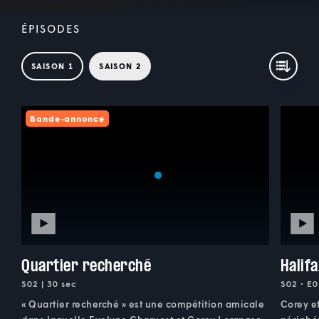
ÉPISODES
SAISON 1
SAISON 2
Bande-annonce
Quartier recherché
Halif
S02 | 30 sec
S02 • E0
« Quartier recherché » est une compétition amicale
Corey et