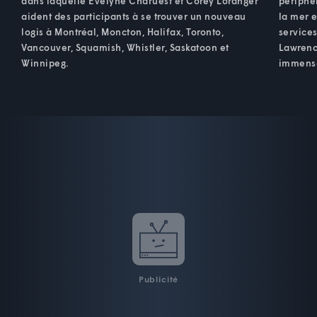
dans laquelle Evelyne Charuest et Corey Loranger
périphér
aident des participants à se trouver un nouveau
la mer e
logis à Montréal, Moncton, Halifax, Toronto,
service
Vancouver, Squamish, Whistler, Saskatoon et
Lawrence
Winnipeg.
immens
Publicité