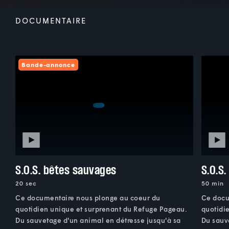
DOCUMENTAIRE
Bande-annonce
S.O.S. bêtes sauvages
S.O.S
20 sec
50 min
Ce documentaire nous plonge au coeur du
Ce docu
quotidien unique et surprenant du Refuge Pageau.
quotidi
Du sauvetage d'un animal en détresse jusqu'à sa
Du sauv