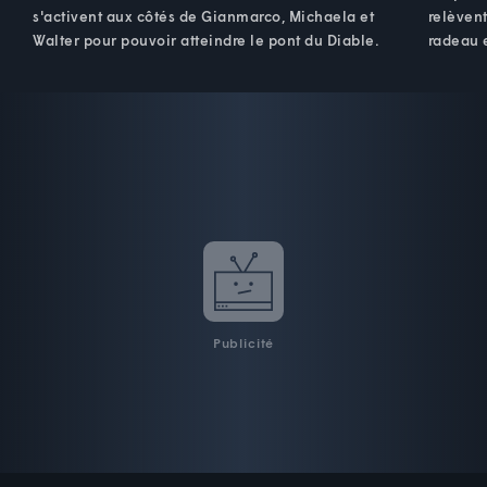
s'activent aux côtés de Gianmarco, Michaela et
relèvent
Walter pour pouvoir atteindre le pont du Diable.
radeau 
Publicité