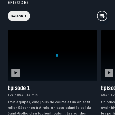
ÉPISODES
SAISON 1
Épisode 1
Épiso
S01 • E01 | 42 min
S01 • E0
Trois équipes, cinq jours de course et un objectif :
Un parco
relier Göschnen à Airolo, en escaladant le col du
avoir bi
Saint-Gothard en fauteuil roulant. Les valides
les part