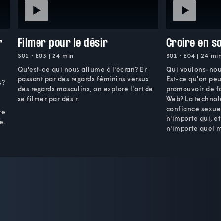
r
Filmer pour le désir
Croire en so
S01 • E03 | 24 min
S01 • E04 | 24 mi
Qu'est-ce qui nous allume à l'écran? En
Qui voulons-nou
passant par des regards féminins versus
Est-ce qu'on peu
s?
des regards masculins, on explore l'art de
promouvoir de f
se filmer par désir.
Web? La technolo
confiance sexue
te
n'importe qui, et
e.
n'importe quel 