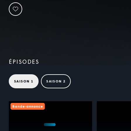
ÉPISODES
SAISON 1
SAISON 2
Bande-annonce