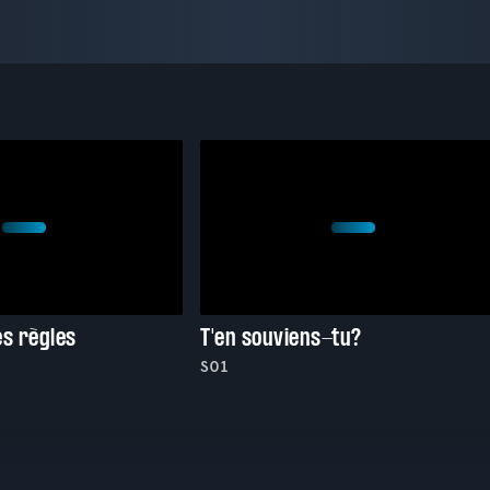
es règles
T'en souviens-tu?
S01