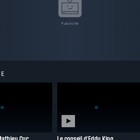
Publicité
VE
Mathieu Cyr
Le conseil d'Eddy King