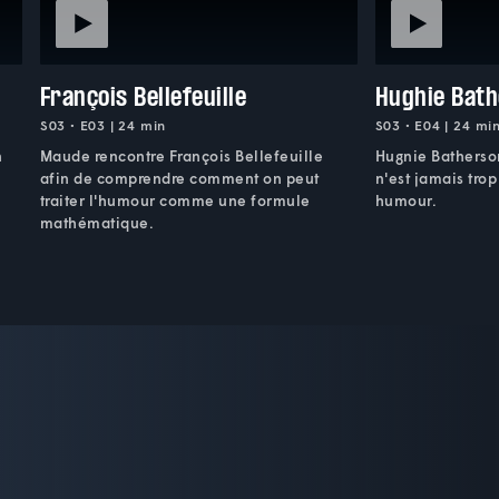
François Bellefeuille
Hughie Bat
S03 • E03 | 24 min
S03 • E04 | 24 mi
n
Maude rencontre François Bellefeuille
Hugnie Batherso
afin de comprendre comment on peut
n'est jamais trop
traiter l'humour comme une formule
humour.
mathématique.