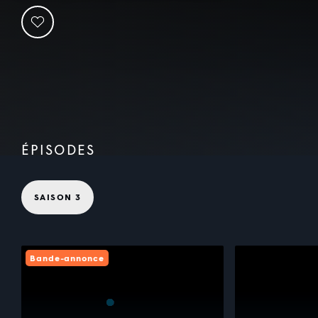
ÉPISODES
SAISON 3
Bande-annonce