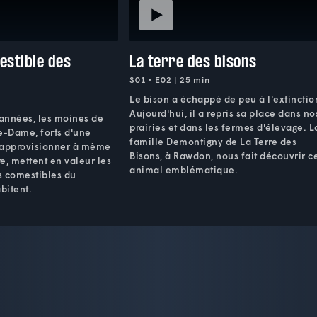
estible des
La terre des bisons
S01 • E02 | 25 min
Le bison a échappé de peu à l'extinctio
Aujourd'hui, il a repris sa place dans no
années, les moines de
prairies et dans les fermes d'élevage. L
e-Dame, forts d'une
famille Demontigny de La Terre des
s'approvisionner à même
Bisons, à Rawdon, nous fait découvrir c
re, mettent en valeur les
animal emblématique.
rs comestibles du
abitent.