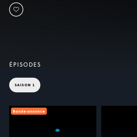
ÉPISODES
SAISON 1
Bande-annonce