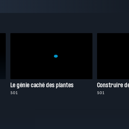
Le génie caché des plantes
Construire d
S01
S01