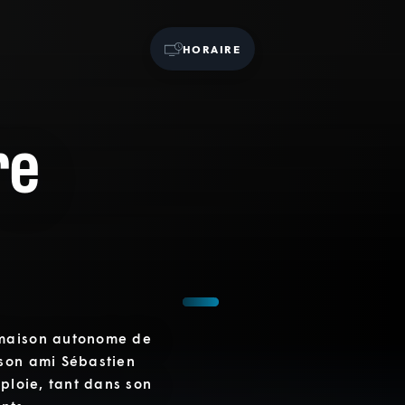
HORAIRE
re
 maison autonome de
 son ami Sébastien
éploie, tant dans son