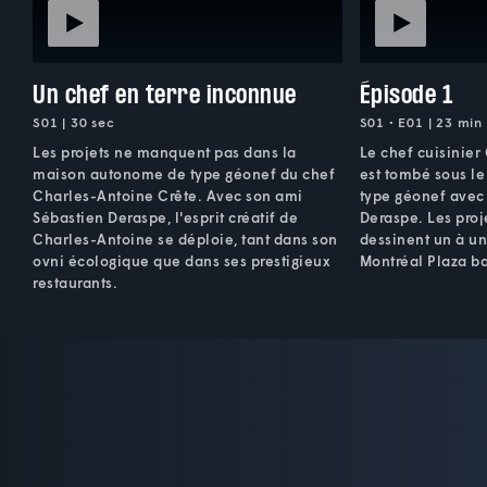
Un chef en terre inconnue
Épisode 1
S01 | 30 sec
S01 • E01 | 23 min
Les projets ne manquent pas dans la
Le chef cuisinier
maison autonome de type géonef du chef
est tombé sous l
Charles-Antoine Crête. Avec son ami
type géonef avec
Sébastien Deraspe, l'esprit créatif de
Deraspe. Les proj
Charles-Antoine se déploie, tant dans son
dessinent un à un
ovni écologique que dans ses prestigieux
Montréal Plaza ba
restaurants.