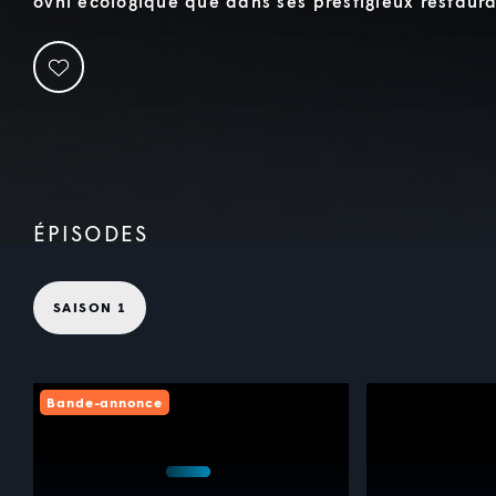
ovni écologique que dans ses prestigieux restaura
ÉPISODES
SAISON 1
Bande-annonce