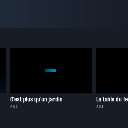
C'est plus qu'un jardin
La table du f
S02
S01