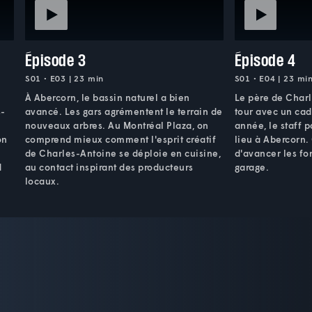
Épisode 3
Épisode 4
S01 • E03 | 23 min
S01 • E04 | 23 mi
À Abercorn, le bassin naturel a bien
Le père de Charl
s-
avancé. Les gars agrémentent le terrain de
tour avec un cad
nouveaux arbres. Au Montréal Plaza, on
année, le staff 
on
comprend mieux comment l'esprit créatif
lieu à Abercorn. 
de Charles-Antoine se déploie en cuisine,
d'avancer les fo
d
au contact inspirant des producteurs
garage.
locaux.