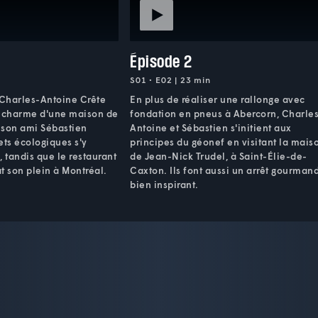
Épisode 2
S01 • E02 | 23 min
 Charles-Antoine Crête
En plus de réaliser une rallonge avec
e charme d'une maison de
fondation en pneus à Abercorn, Charle
 son ami Sébastien
Antoine et Sébastien s'initient aux
ets écologiques s'y
principes du géonef en visitant la mais
, tandis que le restaurant
de Jean-Nick Trudel, à Saint-Élie-de-
t son plein à Montréal.
Caxton. Ils font aussi un arrêt gourman
bien inspirant.