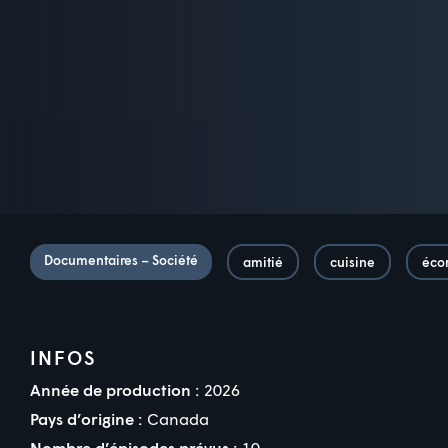
Documentaires – Société
amitié
cuisine
éco
INFOS
Année de production :
2026
Pays d’origine :
Canada
Nombre d’épisodes prévus :
10