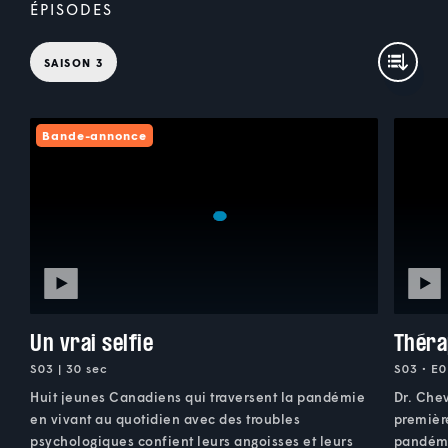
ÉPISODES
SAISON 3
Bande-annonce
Un vrai selfie
Théra
S03 | 30 sec
S03 • E0
Huit jeunes Canadiens qui traversent la pandémie
Dr. Chev
en vivant au quotidien avec des troubles
premièr
psychologiques confient leurs angoisses et leurs
pandémie