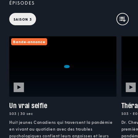
ÉPISODES
SAISON 3
Bande-annonce
Un vrai selfie
Théra
S03 | 30 sec
S03 • E0
Huit jeunes Canadiens qui traversent la pandémie
Dr. Chev
en vivant au quotidien avec des troubles
premièr
psychologiques confient leurs angoisses et leurs
pandémie