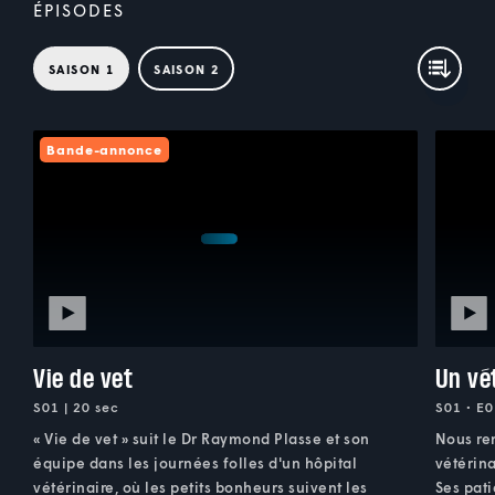
ÉPISODES
SAISON 1
SAISON 2
Bande-annonce
Vie de vet
Un vé
S01 | 20 sec
S01 • E0
« Vie de vet » suit le Dr Raymond Plasse et son
Nous re
équipe dans les journées folles d'un hôpital
vétérina
vétérinaire, où les petits bonheurs suivent les
Ses pati