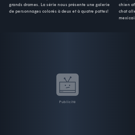
grands drames. La série nous présente une galerie
chien af
de personnages colorés à deux et à quatre pattes!
chat all
mexicai
Publicité