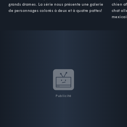
grands drames. La série nous présente une galerie
chien af
de personnages colorés à deux et à quatre pattes!
chat all
mexicai
Publicité