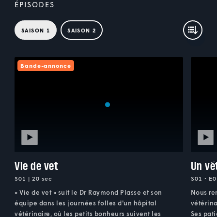
ÉPISODES
SAISON 1
SAISON 2
Bande-annonce
Vie de vet
Un vé
S01 | 20 sec
S01 • E0
« Vie de vet » suit le Dr Raymond Plasse et son
Nous re
équipe dans les journées folles d'un hôpital
vétérina
vétérinaire, où les petits bonheurs suivent les
Ses pati