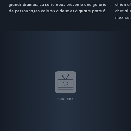
grands drames. La série nous présente une galerie
chien af
de personnages colorés à deux et à quatre pattes!
chat all
mexicai
Publicité