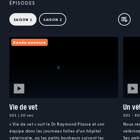
ÉPISODES
SAISON 1
SAISON 2
Bande-annonce
Vie de vet
Un vé
S01 | 20 sec
S01 • E0
« Vie de vet » suit le Dr Raymond Plasse et son
Nous re
équipe dans les journées folles d'un hôpital
vétérina
vétérinaire, où les petits bonheurs suivent les
Ses pati