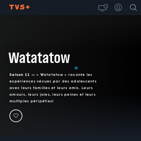
Watatatow
Saison 11 —
« Watatatow » raconte les
expériences vécues par des adolescents
avec leurs familles et leurs amis. Leurs
amours, leurs joies, leurs peines et leurs
multiples péripéties!