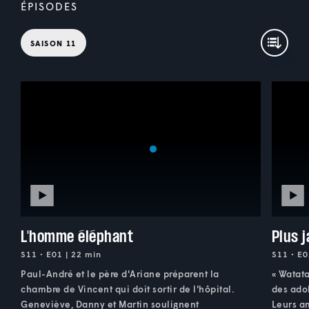
ÉPISODES
SAISON 11
L'homme éléphant
Plus 
S11 • E01 | 22 min
S11 • E0
Paul-André et le père d'Ariane préparent la
« Watat
chambre de Vincent qui doit sortir de l'hôpital.
des adol
Geneviève, Danny et Martin soulignent
Leurs am