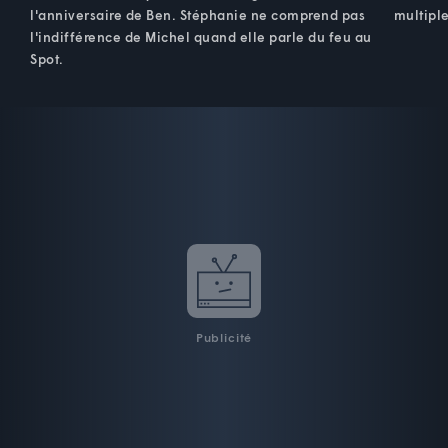
l'anniversaire de Ben. Stéphanie ne comprend pas
multiple
l'indifférence de Michel quand elle parle du feu au
Spot.
Publicité