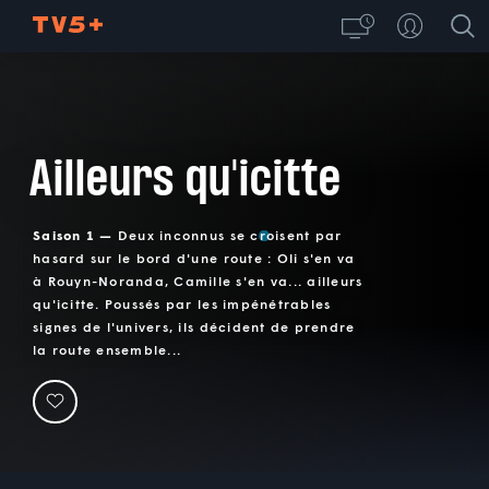
Ailleurs qu'icitte
Saison 1 —
Deux inconnus se croisent par
hasard sur le bord d'une route : Oli s'en va
à Rouyn-Noranda, Camille s'en va... ailleurs
qu'icitte. Poussés par les impénétrables
signes de l'univers, ils décident de prendre
la route ensemble...