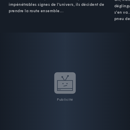
impénétrables signes de l'univers, ils décident de
dégling
prendre la route ensemble...
s'en va.
pneu de 
Publicité