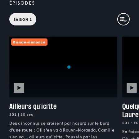
ÉPISODES
SAISON 1
Bande-annonce
Ailleurs qu'icitte
Quelq
Laure
S01 | 20 sec
S01 • E0
Deux inconnus se croisent par hasard sur le bord
d'une route : Oli s'en va à Rouyn-Noranda, Camille
En faisa
s'en va... ailleurs qu'icitte. Poussés par les
Oli, vic