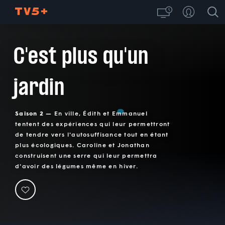
C'est plus qu'un
jardin
Saison 2 —
En ville, Édith et Emmanuel
tentent des expériences qui leur permettront
de tendre vers l'autosuffisance tout en étant
plus écologiques. Caroline et Jonathan
construisent une serre qui leur permettra
d'avoir des légumes même en hiver.