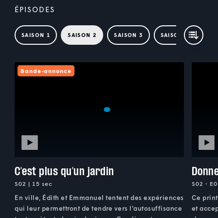
ÉPISODES
SAISON 1
SAISON 2
SAISON 3
SAISON 4
Bande-annonce
C'est plus qu'un jardin
Donne
S02 | 15 sec
S02 • E0
En ville, Édith et Emmanuel tentent des expériences
Ce print
qui leur permettront de tendre vers l'autosuffisance
et accep