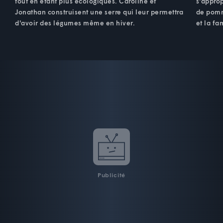
tout en étant plus écologiques. Caroline et
s'approp
Jonathan construisent une serre qui leur permettra
de pomm
d'avoir des légumes même en hiver.
et la fa
Publicité