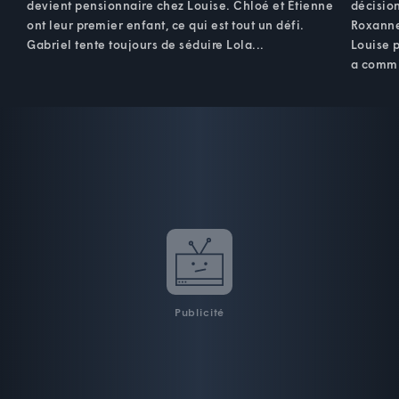
devient pensionnaire chez Louise. Chloé et Étienne
décisio
ont leur premier enfant, ce qui est tout un défi.
Roxanne
Gabriel tente toujours de séduire Lola...
Louise p
a comm
Publicité