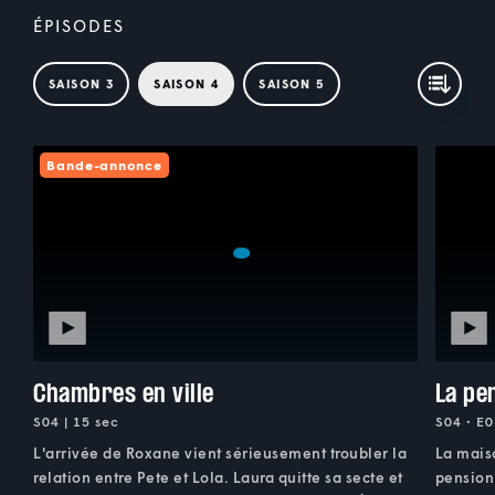
ÉPISODES
SAISON 3
SAISON 4
SAISON 5
Bande-annonce
Chambres en ville
La pe
S04 | 15 sec
S04 • E0
L'arrivée de Roxane vient sérieusement troubler la
La maiso
relation entre Pete et Lola. Laura quitte sa secte et
pension