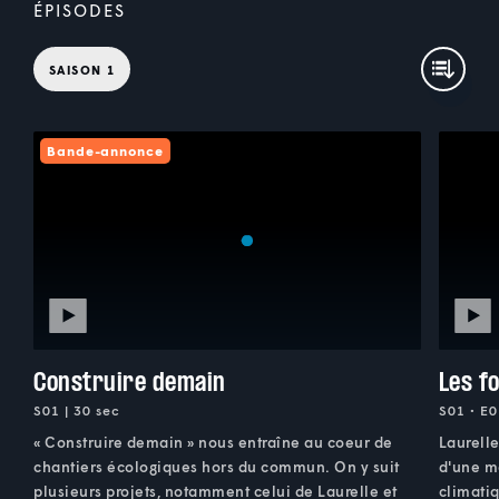
ÉPISODES
SAISON 1
Bande-annonce
Construire demain
Les f
S01 | 30 sec
S01 • E0
« Construire demain » nous entraîne au coeur de
Laurelle
chantiers écologiques hors du commun. On y suit
d'une m
plusieurs projets, notamment celui de Laurelle et
climatiq