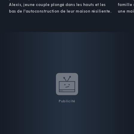
Alexis, jeune couple plongé dans les hauts et les
famille 
bas de l'autoconstruction de leur maison résiliente.
une mai
Publicité