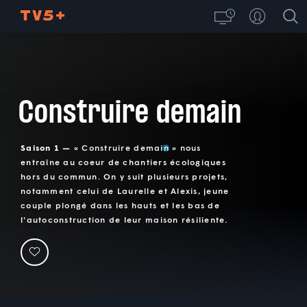
Construire demain
Saison 1 —
« Construire demain » nous
entraîne au coeur de chantiers écologiques
hors du commun. On y suit plusieurs projets,
notamment celui de Laurelle et Alexis, jeune
couple plongé dans les hauts et les bas de
l'autoconstruction de leur maison résiliente.