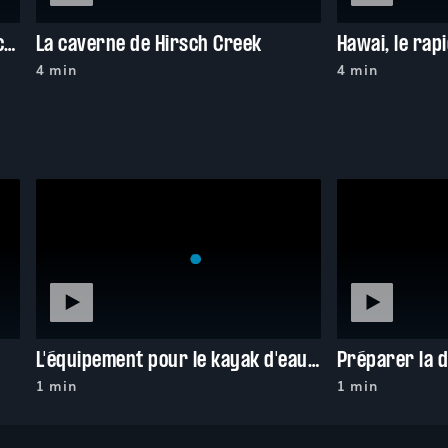
La descente à 100 km/h de l'évacuateur de crue de Lions Bay
La caverne de Hirsch Creek
4 min
4 min
L'équipement pour le kayak d'eau vive
1 min
1 min