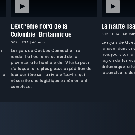
L'extrême nord de la
La haute Ts
Colombie-Britannique
S02 • E04 | 48 mi
S02 • E03 | 48 min
Les gars de Qué
lancent dans un
n
Les gars de Québec Connection se
trois jours sur la
rendent à l'extrême au nord de la
région de Terrac
province, à la frontière de l'Alaska pour
Britannique, à la
s'attaquer à la plus grosse expédition de
le sanctuaire des
Une
leur carrière sur la rivière Tsaytis, qui
nécessite une logistique extrêmement
complexe.