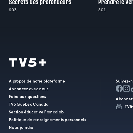
Secrets des profondeurs
Prendre le ve
S03
S01
À propos de notre plateforme
Suivez-n
Annoncez avec nous
Foire aux questions
Abonnez-
TV5 Québec Canada
TV5
Section éducative Francolab
Politique de renseignements personnels
Nous joindre