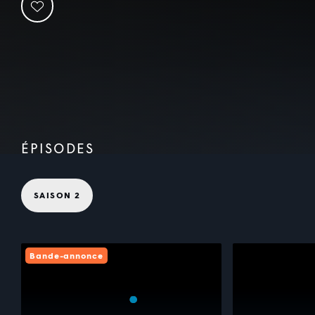
ÉPISODES
SAISON 2
Bande-annonce