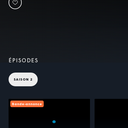
ÉPISODES
SAISON 2
Bande-annonce