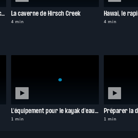
La descente à 100 km/h de l'évacuateur de crue de Lions Bay
La caverne de Hirsch Creek
4 min
4 min
L'équipement pour le kayak d'eau vive
1 min
1 min