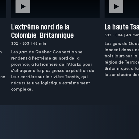
L'extrême nord de la
La haute Ts
Colombie-Britannique
S02 • E04 | 48 mi
S02 • E03 | 48 min
Les gars de Qué
lancent dans un
n
Les gars de Québec Connection se
trois jours sur la
rendent à l'extrême au nord de la
région de Terrac
province, à la frontière de l'Alaska pour
Britannique, à la
s'attaquer à la plus grosse expédition de
le sanctuaire des
Une
leur carrière sur la rivière Tsaytis, qui
nécessite une logistique extrêmement
complexe.