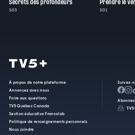
Secrets des profondeurs
Prendre le ve
S03
S01
À propos de notre plateforme
Suivez-n
Annoncez avec nous
Foire aux questions
Abonnez-
TV5 Québec Canada
TV5
Section éducative Francolab
Politique de renseignements personnels
Nous joindre