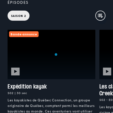
ÉPISODES
SAISON 2
Bande-annonce
Expédition kayak
Les c
Creek
S02 | 30 sec
S02 • E0
Les kayakistes de Québec Connection, un groupe
originaire de Québec, comptent parmi les meilleurs
Les kaya
kayakistes au monde. Ces aventuriers vont utiliser
rivière 