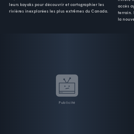
leurs kayaks pour découvrir et cartographier les
accès ay
rivières inexplorées les plus extrêmes du Canada.
terrain.
la nouve
Publicité