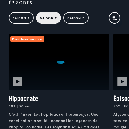
ÉPISODES
SAISON 1
SAISON 2
SAISON 3
Bande-annonce
Hippocrate
Épiso
S02 | 30 sec
S02 • E0
C'est l'hiver. Les hôpitaux sont submergés. Une
Alyson e
canalisation a sauté, inondant les urgences de
service.
l'hôpital Poincaré. Les soignants et les malades
malgré u