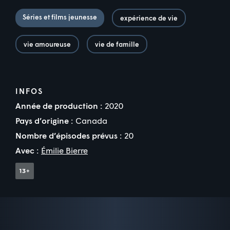
Séries et films jeunesse
expérience de vie
vie amoureuse
vie de famille
INFOS
Année de production :
2020
Pays d’origine :
Canada
Nombre d’épisodes prévus :
20
Avec :
Émilie Bierre