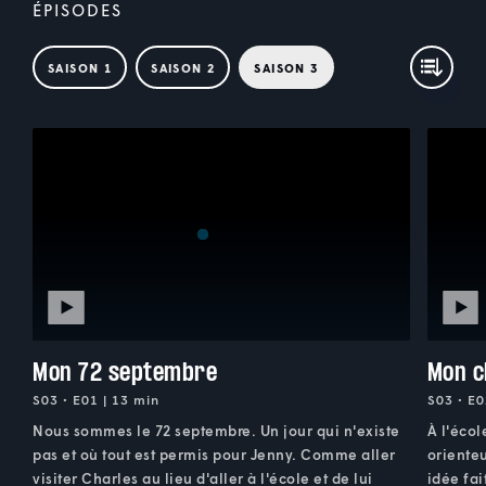
ÉPISODES
SAISON 1
SAISON 2
SAISON 3
Mon 72 septembre
Mon c
S03 • E01 | 13 min
S03 • E0
Nous sommes le 72 septembre. Un jour qui n'existe
À l'écol
pas et où tout est permis pour Jenny. Comme aller
orienteu
visiter Charles au lieu d'aller à l'école et de lui
idée fai