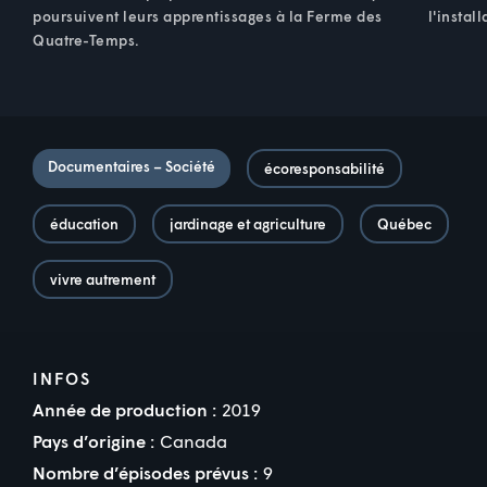
poursuivent leurs apprentissages à la Ferme des
l'instal
Quatre-Temps.
Documentaires – Société
écoresponsabilité
éducation
jardinage et agriculture
Québec
vivre autrement
INFOS
Année de production :
2019
Pays d’origine :
Canada
Nombre d’épisodes prévus :
9