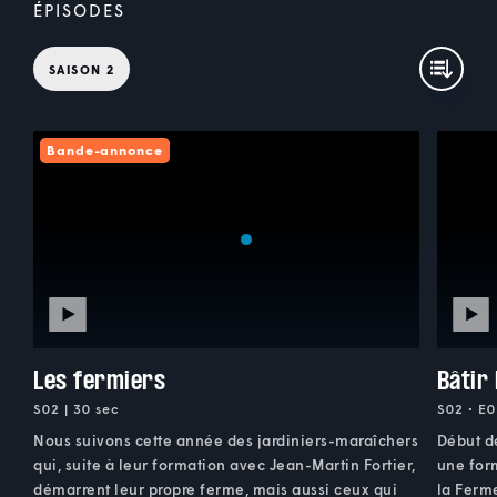
ÉPISODES
SAISON 2
Bande-annonce
Les fermiers
Bâtir
S02 | 30 sec
S02 • E0
Nous suivons cette année des jardiniers-maraîchers
Début d
qui, suite à leur formation avec Jean-Martin Fortier,
une for
démarrent leur propre ferme, mais aussi ceux qui
la Ferm