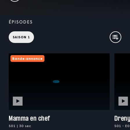
ÉPISODES
SAISON 1
Bande-annonce
Mamma en chef
Dreny
S01 | 30 sec
S01 • E0