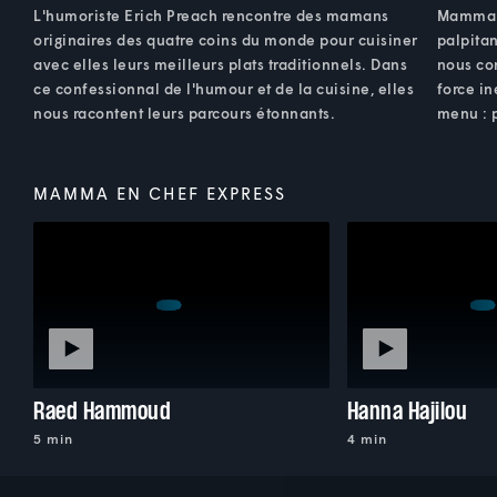
L'humoriste Erich Preach rencontre des mamans
Mamma D
originaires des quatre coins du monde pour cuisiner
palpitan
avec elles leurs meilleurs plats traditionnels. Dans
nous co
ce confessionnal de l'humour et de la cuisine, elles
force in
nous racontent leurs parcours étonnants.
menu : 
MAMMA EN CHEF EXPRESS
Raed Hammoud
Hanna Hajilou
5 min
4 min