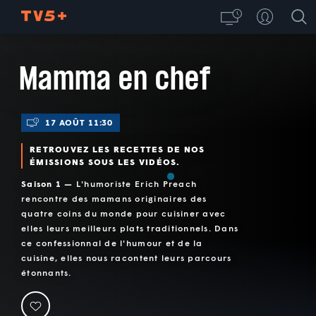
Mamma en chef
17 AOÛT 11:30
RETROUVEZ LES RECETTES DE NOS
ÉMISSIONS SOUS LES VIDÉOS.
Saison 1 —
L'humoriste Erich Preach
rencontre des mamans originaires des
quatre coins du monde pour cuisiner avec
elles leurs meilleurs plats traditionnels. Dans
ce confessionnal de l'humour et de la
cuisine, elles nous racontent leurs parcours
étonnants.