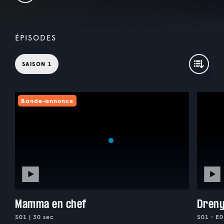
ÉPISODES
SAISON 1
Bande-annonce
Mamma en chef
Dreny
S01 | 30 sec
S01 • E0