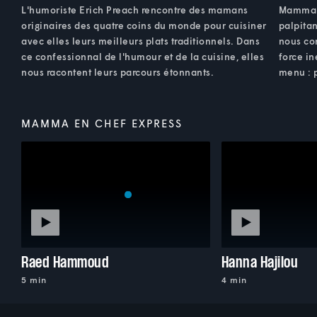
L'humoriste Erich Preach rencontre des mamans
Mamma D
originaires des quatre coins du monde pour cuisiner
palpitan
avec elles leurs meilleurs plats traditionnels. Dans
nous co
ce confessionnal de l'humour et de la cuisine, elles
force in
nous racontent leurs parcours étonnants.
menu : 
MAMMA EN CHEF EXPRESS
Raed Hammoud
Hanna Hajilou
5 min
4 min