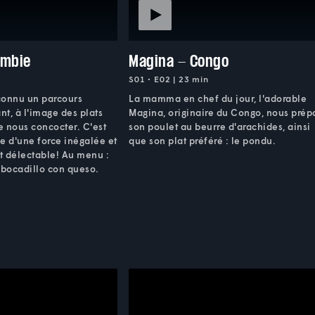
ombie
Magina - Congo
S01 • E02 | 23 min
onnu un parcours
La mamma en chef du jour, l'adorable
nt, à l'image des plats
Magina, originaire du Congo, nous prép
de nous concocter. C'est
son poulet au beurre d'arachides, ainsi
 d'une force inégalée et
que son plat préféré : le pondu.
st délectable! Au menu :
 bocadillo con queso.