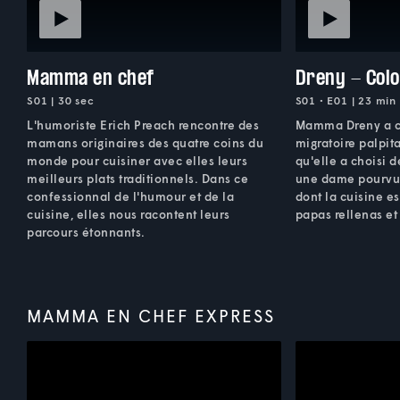
Mamma en chef
Dreny - Col
S01 | 30 sec
S01 • E01 | 23 min
L'humoriste Erich Preach rencontre des
Mamma Dreny a c
mamans originaires des quatre coins du
migratoire palpita
monde pour cuisiner avec elles leurs
qu'elle a choisi 
meilleurs plats traditionnels. Dans ce
une dame pourvue
confessionnal de l'humour et de la
dont la cuisine e
cuisine, elles nous racontent leurs
papas rellenas et
parcours étonnants.
MAMMA EN CHEF EXPRESS