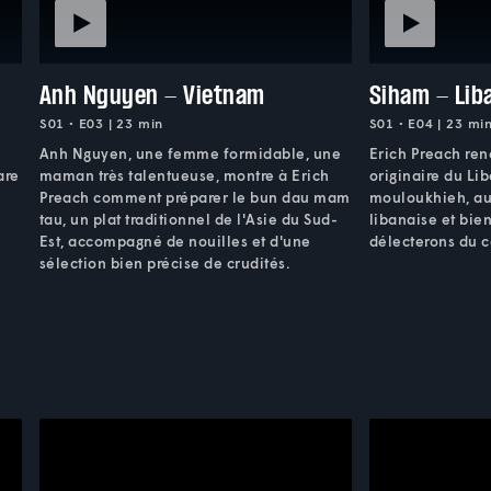
Anh Nguyen - Vietnam
Siham - Lib
S01 • E03 | 23 min
S01 • E04 | 23 mi
Anh Nguyen, une femme formidable, une
Erich Preach ren
are
maman très talentueuse, montre à Erich
originaire du Li
Preach comment préparer le bun dau mam
mouloukhieh, aux
tau, un plat traditionnel de l'Asie du Sud-
libanaise et bie
Est, accompagné de nouilles et d'une
délecterons du 
sélection bien précise de crudités.