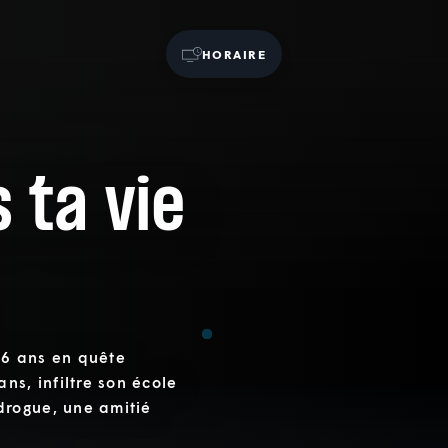
HORAIRE
s ta vie
16 ans en quête
ns, infiltre son école
drogue, une amitié