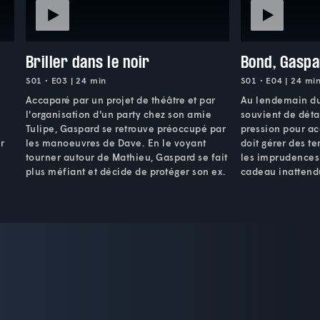
Briller dans le noir
Bond, Gasp
S01 • E03 | 24 min
S01 • E04 | 24 mi
Accaparé par un projet de théâtre et par
Au lendemain du
l'organisation d'un party chez son amie
souvient de détai
Tulipe, Gaspard se retrouve préoccupé par
pression pour ac
r
les manoeuvres de Dave. En le voyant
doit gérer des t
tourner autour de Mathieu, Gaspard se fait
les imprudences 
plus méfiant et décide de protéger son ex.
cadeau inattend