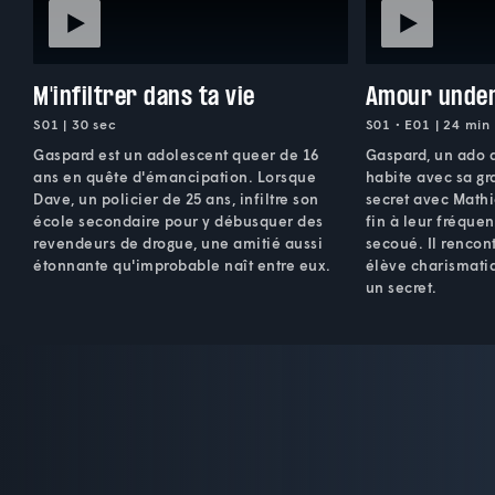
M'infiltrer dans ta vie
Amour unde
S01 | 30 sec
S01 • E01 | 24 min
Gaspard est un adolescent queer de 16
Gaspard, un ado 
ans en quête d'émancipation. Lorsque
habite avec sa g
Dave, un policier de 25 ans, infiltre son
secret avec Math
école secondaire pour y débusquer des
fin à leur fréque
revendeurs de drogue, une amitié aussi
secoué. Il rencon
étonnante qu'improbable naît entre eux.
élève charismati
un secret.