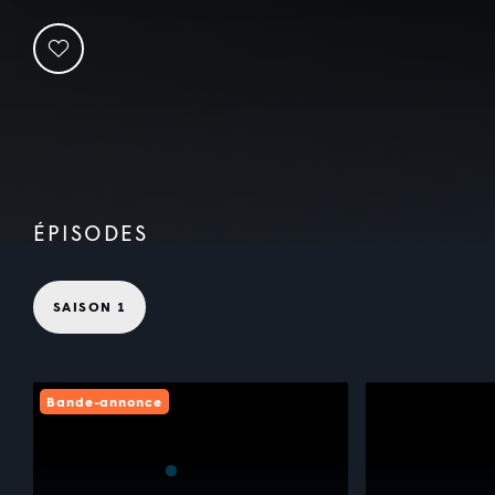
ÉPISODES
SAISON 1
Bande-annonce