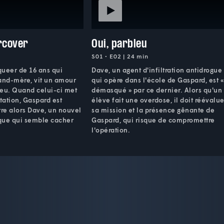
rcover
Oui, parbleu
S01 • E02 | 24 min
queer de 16 ans qui
Dave, un agent d'infiltration antidrogue
rand-mère, vit un amour
qui opère dans l'école de Gaspard, est «
ieu. Quand celui-ci met
démasqué » par ce dernier. Alors qu'un
ntation, Gaspard est
élève fait une overdose, il doit réévalue
tre alors Dave, un nouvel
sa mission et la présence gênante de
que qui semble cacher
Gaspard, qui risque de compromettre
l'opération.