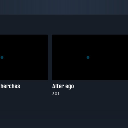
cherches
Alter ego
S01