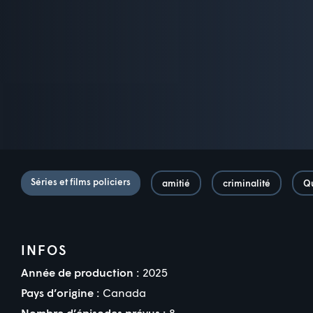
Séries et films policiers
amitié
criminalité
Q
INFOS
Année de production :
2025
Pays d’origine :
Canada
Nombre d’épisodes prévus :
8